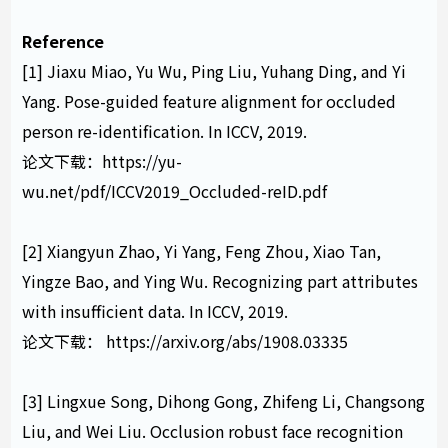
Reference
[1] Jiaxu Miao, Yu Wu, Ping Liu, Yuhang Ding, and Yi
Yang. Pose-guided feature alignment for occluded
person re-identification. In ICCV, 2019.
论文下载：
https://yu-
wu.net/pdf/ICCV2019_Occluded-reID.pdf
[2] Xiangyun Zhao, Yi Yang, Feng Zhou, Xiao Tan,
Yingze Bao, and Ying Wu. Recognizing part attributes
with insufficient data. In ICCV, 2019.
论文下载：
https://arxiv.org/abs/1908.03335
[3] Lingxue Song, Dihong Gong, Zhifeng Li, Changsong
Liu, and Wei Liu. Occlusion robust face recognition