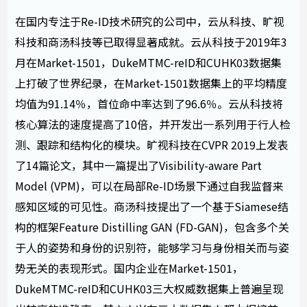
在国内专注于Re-ID技术研究的公司中，云从科技、旷视
科技和商汤科技等已取得显著成就。云从科技于2019年3
月在Market-1501，DukeMTMC-reID和CUHK03数据集
上打破了世界纪录，在Market-1501数据集上的平均精度
均值为91.14％，首位命中率达到了96.6％。云从科技将
核心算法的速度提高了10倍，并开发出一系列用于行人检
测、跟踪和结构化的模块。旷视科技在CVPR 2019上发表
了14篇论文，其中一篇提出了Visibility-aware Part
Model (VPM)，可以在局部Re-ID场景下通过自我监督来
感知区域的可见性。商汤科技提出了一个基于Siamese结
构的框架Feature Distilling GAN (FD-GAN)，包含多个关
于人的姿势和身份的识别符，能够学习与身份相关而与姿
势无关的表现形式。国内企业在Market-1501，
DukeMTMC-reID和CUHK03三大权威数据集上普遍呈现